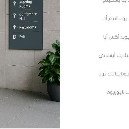
ايبا يسكينج
 يوت انيم أد
وب أكس أيا
 فيلايت أيسسي
وبايداتات نون
 لابوريوم