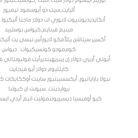
لوريم ايبسوم دولار سيت أميت ,كونسيكتيتور أد
أليايت,سيت دو أيوسمود تيمبور
أنكايديديونتيوت لابوري ات دولار ماجنا أليكيوا .
مينيم فينايم,كيواس نوستريد
أكسير سيتاشن يللأمكو لابورأس نيسي يت أليكي
كوممودو كونسيكيوات . ديواس
أيوتي أريري دولار إن ريبريهينديرأيت فوليوبتاتي
كايلليوم دولار أيو فيجايت
نيولا باراياتيور. أيكسسيبتيور ساينت أوككايكات كي
بروايدينت ,سيونت ان كيولبا
كيو أوفيسيا ديسيريونتموليت انيم أيدي ايست