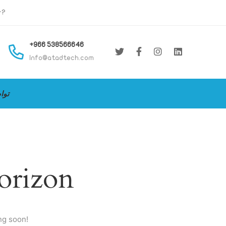
r?
8596, Mailk Bin Anas,
3258, Ar Rayah Dist
+966 538566646
Postal Code: 42312
Info@atadtech.com
MADINAH
توا
horizon
ng soon!