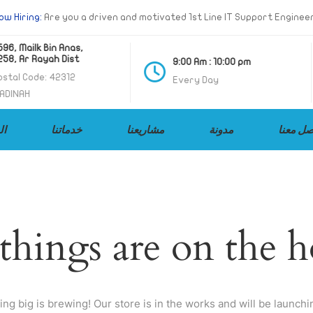
ow Hiring:
Are you a driven and motivated 1st Line IT Support Enginee
 Mailk Bin Anas,
, Ar Rayah Dist
9:00 Am : 10:00 pm
al Code: 42312
Every Day
NAH
صل معنا
مدونة
مشاريعنا
خدماتنا
ال
things are on the 
ng big is brewing! Our store is in the works and will be launchi