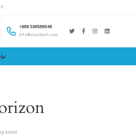
r?
8596, Mailk Bin Anas,
3258, Ar Rayah Dist
+966 538566646
Postal Code: 42312
Info@atadtech.com
MADINAH
توا
horizon
ng soon!