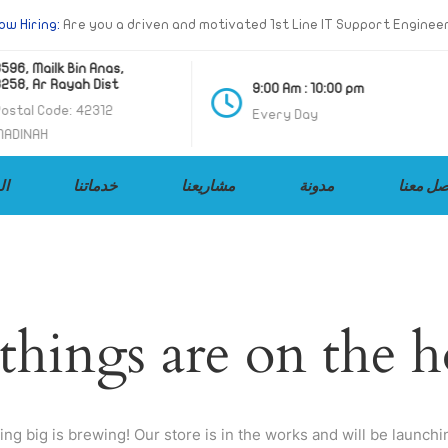
ow Hiring:
Are you a driven and motivated 1st Line IT Support Enginee
, Mailk Bin Anas,
, Ar Rayah Dist
9:00 Am : 10:00 pm
al Code: 42312
Every Day
INAH
صل معنا
مدونة
مشاريعنا
خدماتنا
ال
things are on the 
ng big is brewing! Our store is in the works and will be launchi